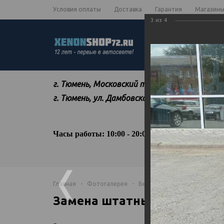
Условия оплаты
Доставка
Гарантия
Магазин
3
из
4
КАТАЛОГ
АКЦИИ
ПОДБОР ЛАМП
г. Тюмень, Московский тракт, 118, ст 11
г. Тюмень, ул. Дамбовская, 10, ст 18
Часы работы: 10:00 - 20:00
Главная
-
Фотогалерея
-
Bentley
-
Continental GT
-
Замена штатных линз