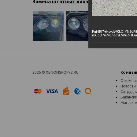
Замена штатных линз
PgMRI7-6kyydWKkQfYNSdP8
rkG5Q7mMEhtoyEMfuZ-HEn
Компан
2026 ©
XENONSHOP72.RU
О компа
Новости
Сотрудн
Ваканси
Магазин